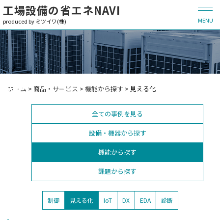
工場設備の省エネNAVI
MENU
produced by ミツイワ(株)
商品・サービス
ホーム
>
商品・サービス
>
機能から探す
>
見える化
全ての事例を見る
設備・機器から探す
機能から探す
課題から探す
制御
見える化
IoT
DX
EDA
診断