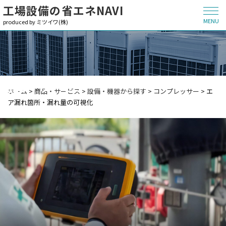
工場設備の省エネNAVI
MENU
produced by ミツイワ(株)
商品・サービス
ホーム
>
商品・サービス
>
設備・機器から探す
>
コンプレッサー
>
エ
ア漏れ箇所・漏れ量の可視化