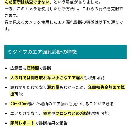
んだ箇所は検査できない
、という弱点がありました。
一方、このカメラを使用した診断方法は、これらの弱点を克服で
きます。
音の見えるカメラを使用したエア漏れ診断の特徴は以下の通りで
す。
ミツイワのエア漏れ診断の特徴
広範囲も
短時間
で診断
人の耳では聞き取れない小さなエア漏れ
も検知可能
漏れ箇所だけでなく
漏れ量
もわかるため、
年間損失金額まで算
出
可能
20～30ｍ
離れた場所のエア漏れも見つけることができる
エアだけでなく、
窒素
や
フロンなどの冷媒
も検知可能
即時レポート
で診断結果を報告