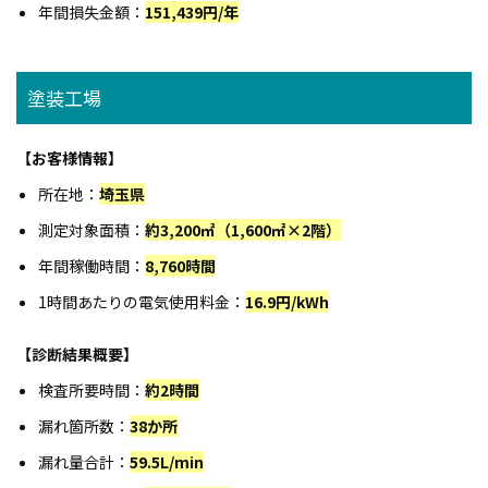
年間損失金額：
151,439円/年
塗装工場
【お客様情報】
所在地：
埼玉県
測定対象面積：
約3,200㎡（1,600㎡×2階）
年間稼働時間：
8,760時間
1時間あたりの電気使用料金：
16.9円/kWh
【診断結果概要】
検査所要時間：
約2時間
漏れ箇所数：
38か所
漏れ量合計：
59.5L/min