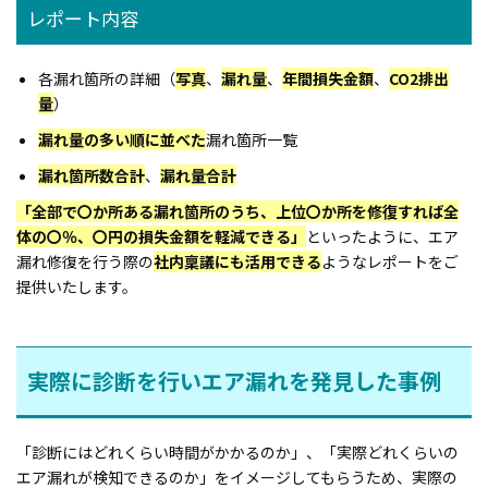
レポート内容
各漏れ箇所の詳細（
写真
、
漏れ量
、
年間損失金額
、
CO2排出
量
）
漏れ量の多い順に並べた
漏れ箇所一覧
漏れ箇所数合計
、
漏れ量合計
「全部で〇か所ある漏れ箇所のうち、上位〇か所を修復すれば全
体の〇％、〇円の損失金額を軽減できる」
といったように、エア
漏れ修復を行う際の
社内稟議にも活用できる
ようなレポートをご
提供いたします。
実際に診断を行いエア漏れを発見した事例
「診断にはどれくらい時間がかかるのか」、「実際どれくらいの
エア漏れが検知できるのか」をイメージしてもらうため、実際の