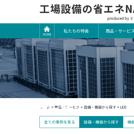
工場設備の省エネNA
produced by
私たちの特長
商品・サービ
HOME
商品・サービス
ホーム
>
商品・サービス
>
設備・機器から探す
>
LED
全ての事例を見る
設備・機器から探す
機