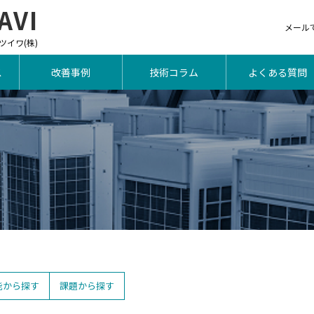
VI
メール
 ミツイワ(株)
ス
改善事例
技術コラム
よくある質問
能から探す
課題から探す